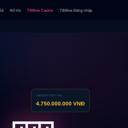
Gà
Nổ Hũ
789live Casino
789live Đăng nhập
Jackpot hôm nay
4.750.000.000 VNĐ