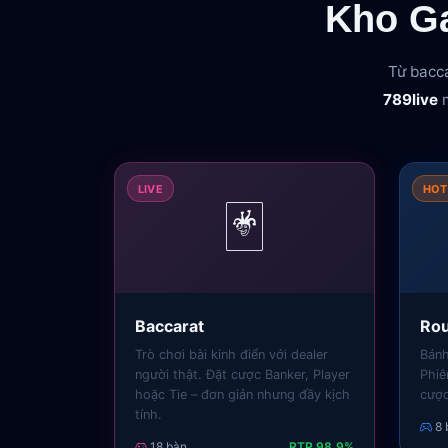
Kho Ga
Từ bacca
789live
m
LIVE
HOT
🃏
Baccarat
Rou
Trò chơi bài kinh điển với dealer
Bánh
người thật. Đặt cược Banker, Player
Phiê
hoặc Tie – đơn giản nhưng đầy kịch
cược
tính.
8 
18 bàn
RTP 98,9%