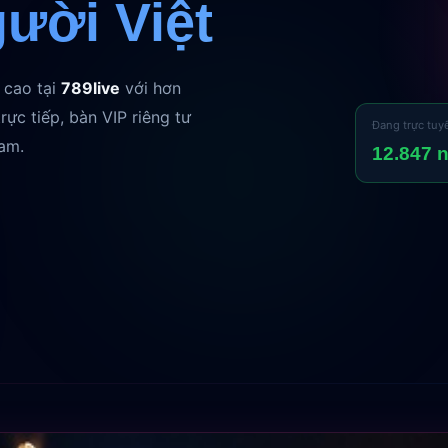
ười Việt
 cao tại
789live
với hơn
rực tiếp, bàn VIP riêng tư
Đang trực tuy
Nam.
12.847 