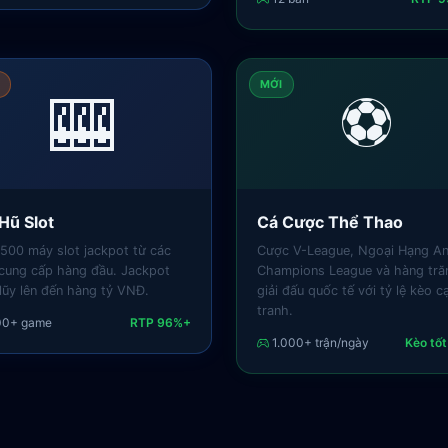
MỚI
🎰
⚽
Hũ Slot
Cá Cược Thể Thao
500 máy slot jackpot từ các
Cược V-League, Ngoại Hạng An
cung cấp hàng đầu. Jackpot
Champions League và hàng tr
 lũy lên đến hàng tỷ VNĐ.
giải đấu quốc tế với tỷ lệ kèo c
tranh.
0+ game
RTP 96%+
1.000+ trận/ngày
Kèo tốt