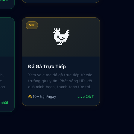
VIP
🐓
Đá Gà Trực Tiếp
h,
Xem và cược đá gà trực tiếp từ các
ăm
trường gà uy tín. Phát sóng HD, kết
ạnh
quả minh bạch, thanh toán tức thì.
10+ trận/ngày
Live 24/7
 nhất