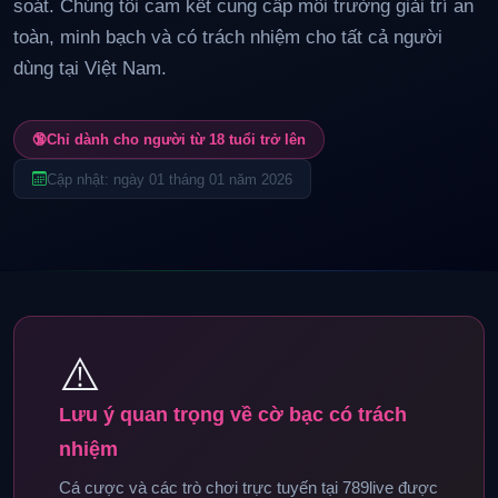
soát. Chúng tôi cam kết cung cấp môi trường giải trí an
toàn, minh bạch và có trách nhiệm cho tất cả người
dùng tại Việt Nam.
🔞
Chỉ dành cho người từ 18 tuổi trở lên
Cập nhật: ngày 01 tháng 01 năm 2026
⚠️
Lưu ý quan trọng về cờ bạc có trách
nhiệm
Cá cược và các trò chơi trực tuyến tại 789live được