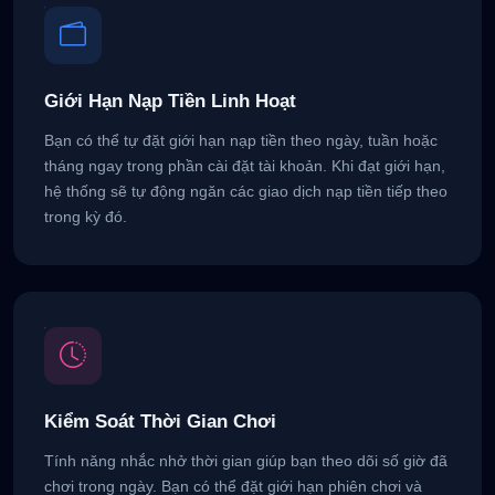
Giới Hạn Nạp Tiền Linh Hoạt
Bạn có thể tự đặt giới hạn nạp tiền theo ngày, tuần hoặc
tháng ngay trong phần cài đặt tài khoản. Khi đạt giới hạn,
hệ thống sẽ tự động ngăn các giao dịch nạp tiền tiếp theo
trong kỳ đó.
Kiểm Soát Thời Gian Chơi
Tính năng nhắc nhở thời gian giúp bạn theo dõi số giờ đã
chơi trong ngày. Bạn có thể đặt giới hạn phiên chơi và