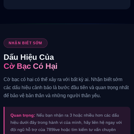
NHẬN BIẾT SỚM
Dấu Hiệu Của
Cờ Bạc Có Hại
Cờ bạc có hại có thể xảy ra với bất kỳ ai. Nhận biết sớm
các dấu hiệu cảnh báo là bước đầu tiên và quan trọng nhất
để bảo vệ bản thân và những người thân yêu.
Quan trọng:
Nếu bạn nhận ra 3 hoặc nhiều hơn các dấu
hiệu dưới đây trong hành vi của mình, hãy liên hệ ngay với
đội ngũ hỗ trợ của 789live hoặc tìm kiếm tư vấn chuyên