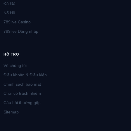
Đá Gà
Nổ Hũ
789live Casino
789live Đăng nhập
HỖ TRỢ
Về chúng tôi
Điều khoản & Điều kiện
Chính sách bảo mật
Chơi có trách nhiệm
Câu hỏi thường gặp
Sitemap