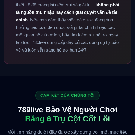
thiết kế để mang lại niềm vui và giải trí –
không phải
là nguồn thu nhập hay cách giải quyết vấn đề tài
chính.
Nếu bạn cảm thấy việc cá cược đang ảnh
hưởng tiêu cực đến cuộc sống, tài chính hoặc các
mối quan hệ của mình, hãy tìm kiếm sự hỗ trợ ngay
lập tức. 789live cung cấp đầy đủ các công cụ tự bảo
vệ và luôn sẵn sàng hỗ trợ bạn 24/7.
CAM KẾT CỦA CHÚNG TÔI
789live Bảo Vệ Người Chơi
Bằng 6 Trụ Cột Cốt Lõi
Mỗi tính năng dưới đây được xây dựng với một mục tiêu