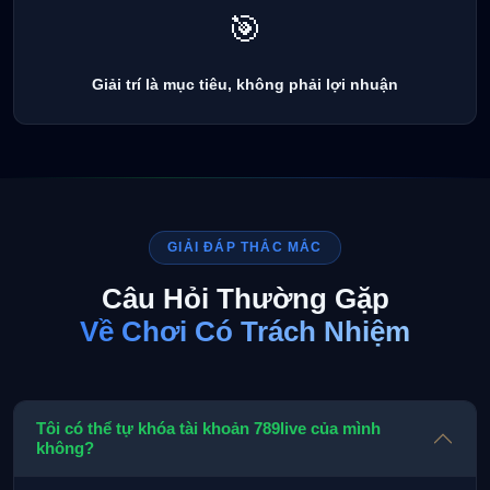
🎯
Giải trí là mục tiêu, không phải lợi nhuận
GIẢI ĐÁP THẮC MẮC
Câu Hỏi Thường Gặp
Về Chơi Có Trách Nhiệm
Tôi có thể tự khóa tài khoản 789live của mình
không?