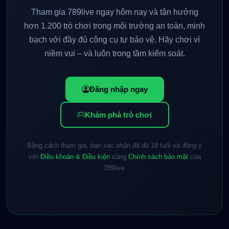
Tham gia 789live ngay hôm nay và tận hưởng
hơn 1.200 trò chơi trong môi trường an toàn, minh
bạch với đầy đủ công cụ tự bảo vệ. Hãy chơi vì
niềm vui – và luôn trong tầm kiểm soát.
Đăng nhập ngay
Khám phá trò chơi
Bằng cách tham gia, bạn xác nhận đã đủ 18 tuổi và đồng ý
với
Điều khoản & Điều kiện
cùng
Chính sách bảo mật
của
789live.