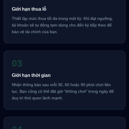
Giới hạn thua lỗ
Thiết lập mức thua tối đa trong một kỳ. Khi đạt ngưỡng,
tài khoản sẽ tự động tạm dừng cho đến kỳ tiếp theo để
bảo vệ tài chính của bạn.
03
Giới hạn thời gian
Nhận thông báo sau mỗi 30, 60 hoặc 90 phút chơi liên
tục. Bạn cũng có thể đặt giờ "không chơi" trong ngày để
duy trì thói quen lành mạnh.