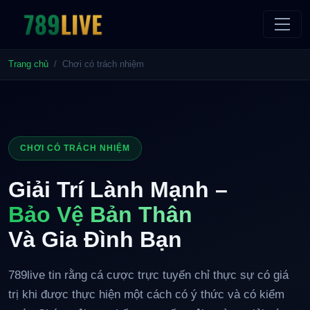
Trang chủ
Chơi có trách nhiệm
CHƠI CÓ TRÁCH NHIỆM
Giải Trí Lành Mạnh –
Bảo Vệ Bản Thân
Và Gia Đình Bạn
789live tin rằng cá cược trực tuyến chỉ thực sự có giá
trị khi được thực hiện một cách có ý thức và có kiểm