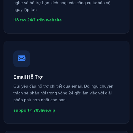
nghe và hỗ trợ bạn kích hoạt các công cụ tự bảo vệ
ngay lập tức.
Hỗ trợ 24/7 trên website
Email Hỗ Trợ
Gửi yêu cầu hỗ trợ chi tiết qua email. Đội ngũ chuyên
trách sẽ phản hồi trong vòng 24 giờ làm việc với giải
pháp phù hợp nhất cho bạn.
support@789live.vip