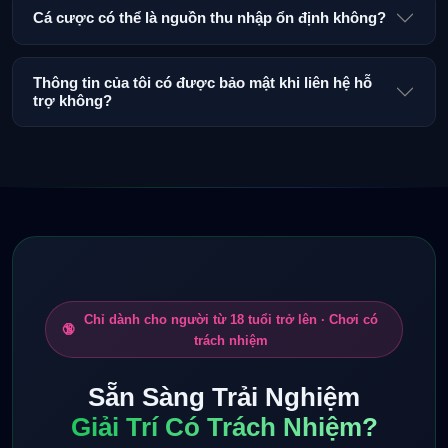
Cá cược có thể là nguồn thu nhập ổn định không?
Thông tin của tôi có được bảo mật khi liên hệ hỗ
trợ không?
Chỉ dành cho người từ 18 tuổi trở lên · Chơi có
🔞
trách nhiệm
Sẵn Sàng Trải Nghiệm
Giải Trí Có Trách Nhiệm?