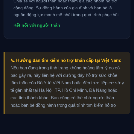
Chia sẻ với người thân hoặc tham gia các nhóm hỗ trợ
cộng đồng. Sự đồng hành của gia đình và bạn bè là
nguồn động lực mạnh mẽ nhất trong quá trình phục hồi.
Kết nối với người thân
📞 Hướng dẫn tìm kiếm hỗ trợ khẩn cấp tại Việt Nam:
Nếu bạn đang trong tình trạng khủng hoảng tâm lý do cờ
bạc gây ra, hãy liên hệ với đường dây hỗ trợ sức khỏe
tâm thần của Bộ Y tế Việt Nam hoặc đến trực tiếp cơ sở y
tế gần nhất tại Hà Nội, TP. Hồ Chí Minh, Đà Nẵng hoặc
các tỉnh thành khác. Bạn cũng có thể nhờ người thân
hoặc bạn bè đồng hành trong quá trình tìm kiếm hỗ trợ.