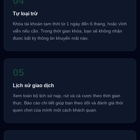
04
Tự loại trừ
Khóa tài khoản tạm thời từ 1 ngày đến 6 tháng, hoặc vĩnh
viễn nếu cần. Trong thời gian khóa, bạn sẽ không nhận
được bất kỳ thông tin khuyến mãi nào.
05
Lịch sử giao dịch
Xem toàn bộ lịch sử nạp, rút và cá cược theo thời gian
thực. Báo cáo chi tiết giúp bạn theo dõi và đánh giá thói
quen chơi của mình một cách khách quan.