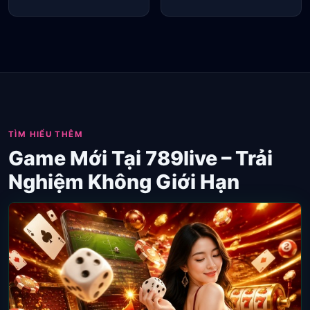
TÌM HIỂU THÊM
Game Mới Tại 789live – Trải
Nghiệm Không Giới Hạn