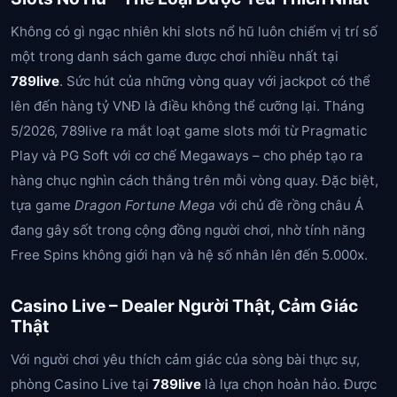
Không có gì ngạc nhiên khi slots nổ hũ luôn chiếm vị trí số
một trong danh sách game được chơi nhiều nhất tại
789live
. Sức hút của những vòng quay với jackpot có thể
lên đến hàng tỷ VNĐ là điều không thể cưỡng lại. Tháng
5/2026, 789live ra mắt loạt game slots mới từ Pragmatic
Play và PG Soft với cơ chế Megaways – cho phép tạo ra
hàng chục nghìn cách thắng trên mỗi vòng quay. Đặc biệt,
tựa game
Dragon Fortune Mega
với chủ đề rồng châu Á
đang gây sốt trong cộng đồng người chơi, nhờ tính năng
Free Spins không giới hạn và hệ số nhân lên đến 5.000x.
Casino Live – Dealer Người Thật, Cảm Giác
Thật
Với người chơi yêu thích cảm giác của sòng bài thực sự,
phòng Casino Live tại
789live
là lựa chọn hoàn hảo. Được