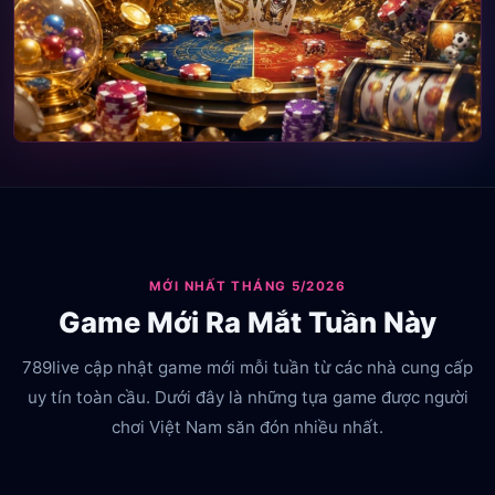
MỚI NHẤT THÁNG 5/2026
Game Mới Ra Mắt Tuần Này
789live cập nhật game mới mỗi tuần từ các nhà cung cấp
uy tín toàn cầu. Dưới đây là những tựa game được người
chơi Việt Nam săn đón nhiều nhất.