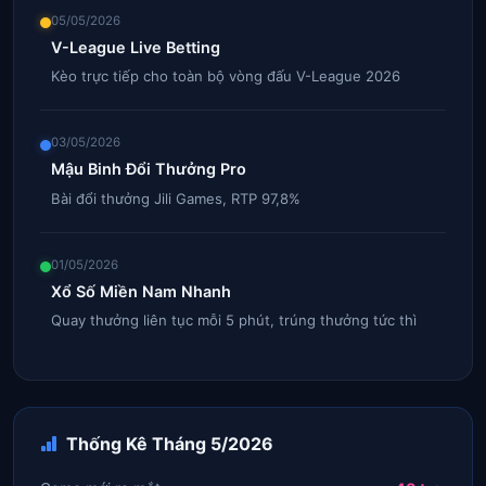
05/05/2026
V-League Live Betting
Kèo trực tiếp cho toàn bộ vòng đấu V-League 2026
03/05/2026
Mậu Binh Đổi Thưởng Pro
Bài đổi thưởng Jili Games, RTP 97,8%
01/05/2026
Xổ Số Miền Nam Nhanh
Quay thưởng liên tục mỗi 5 phút, trúng thưởng tức thì
Thống Kê Tháng 5/2026