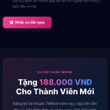
Tích lũy điểm VIP nhanh gấp đôi khi chơi game mới trong 7
ngày đầu ra mắt
Nhận ưu đãi ngay
ƯU ĐÃI CHÀO MỪNG
Tặng
188.000 VNĐ
Cho Thành Viên Mới
Đăng ký tài khoản 789live hôm nay, nạp tiền lần