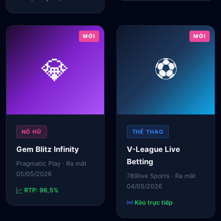
MỚI
MỚI
💎
⚽
NỔ HŨ
THỂ THAO
Gem Blitz Infinity
V-League Live
Betting
Pragmatic Play · Ra mắt
05/05/2026
789live Sports · Ra mắt
04/05/2026
RTP: 96,5%
Kèo trực tiếp