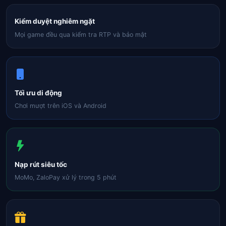
Kiểm duyệt nghiêm ngặt
Mọi game đều qua kiểm tra RTP và bảo mật
Tối ưu di động
Chơi mượt trên iOS và Android
Nạp rút siêu tốc
MoMo, ZaloPay xử lý trong 5 phút