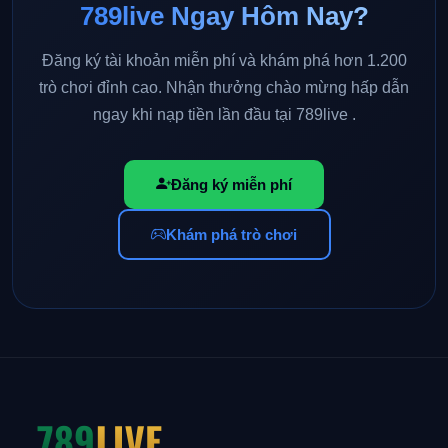
789live Ngay Hôm Nay?
Đăng ký tài khoản miễn phí và khám phá hơn 1.200
trò chơi đỉnh cao. Nhận thưởng chào mừng hấp dẫn
ngay khi nạp tiền lần đầu tại 789live .
Đăng ký miễn phí
Khám phá trò chơi