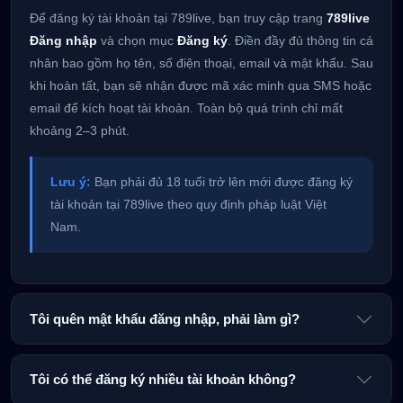
Để đăng ký tài khoản tại 789live, bạn truy cập trang
789live
Đăng nhập
và chọn mục
Đăng ký
. Điền đầy đủ thông tin cá
nhân bao gồm họ tên, số điện thoại, email và mật khẩu. Sau
khi hoàn tất, bạn sẽ nhận được mã xác minh qua SMS hoặc
email để kích hoạt tài khoản. Toàn bộ quá trình chỉ mất
khoảng 2–3 phút.
Lưu ý:
Bạn phải đủ 18 tuổi trở lên mới được đăng ký
tài khoản tại 789live theo quy định pháp luật Việt
Nam.
Tôi quên mật khẩu đăng nhập, phải làm gì?
Tôi có thể đăng ký nhiều tài khoản không?