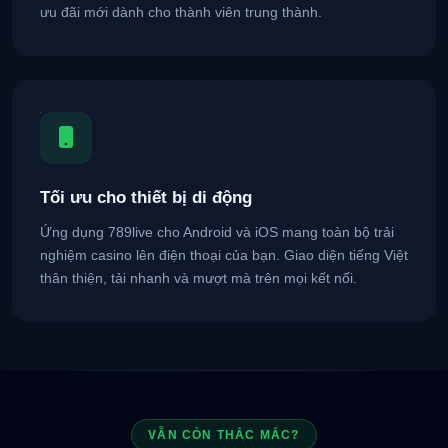
ưu đãi mới dành cho thành viên trung thành.
Tối ưu cho thiết bị di động
Ứng dụng 789live cho Android và iOS mang toàn bộ trải
nghiệm casino lên điện thoại của bạn. Giao diện tiếng Việt
thân thiện, tải nhanh và mượt mà trên mọi kết nối.
VẪN CÒN THẮC MẮC?