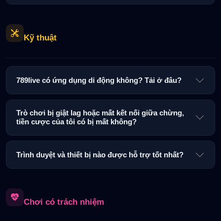
Kỹ thuật
789live có ứng dụng di động không? Tải ở đâu?
Trò chơi bị giật lag hoặc mất kết nối giữa chừng,
tiền cược của tôi có bị mất không?
Trình duyệt và thiết bị nào được hỗ trợ tốt nhất?
Chơi có trách nhiệm