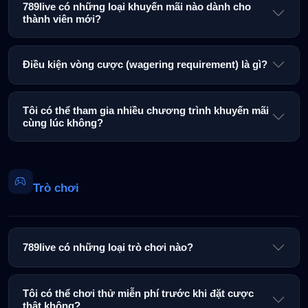
789live có những loại khuyến mãi nào dành cho
thành viên mới?
Điều kiện vòng cược (wagering requirement) là gì?
Tôi có thể tham gia nhiều chương trình khuyến mãi
cùng lúc không?
Trò chơi
789live có những loại trò chơi nào?
Tôi có thể chơi thử miễn phí trước khi đặt cược
thật không?