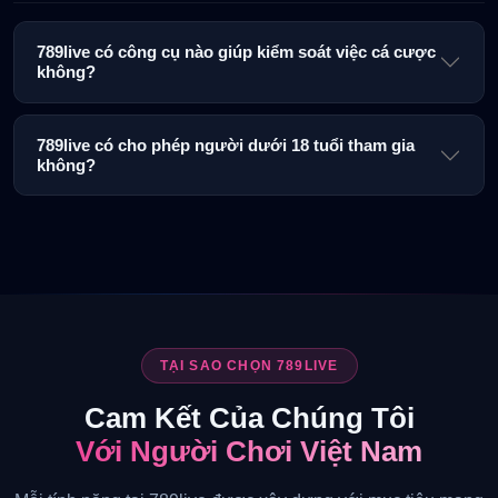
789live có công cụ nào giúp kiểm soát việc cá cược
không?
789live có cho phép người dưới 18 tuổi tham gia
không?
TẠI SAO CHỌN 789LIVE
Cam Kết Của Chúng Tôi
Với Người Chơi Việt Nam