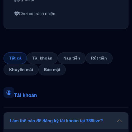
Chơi có trách nhiệm
Tất cả
Tài khoản
Nạp tiền
Rút tiền
Khuyến mãi
Bảo mật
Tài khoản
Làm thế nào để đăng ký tài khoản tại 789live?