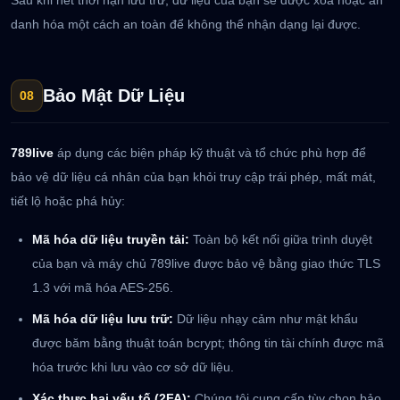
Sau khi hết thời hạn lưu trữ, dữ liệu của bạn sẽ được xóa hoặc ẩn
danh hóa một cách an toàn để không thể nhận dạng lại được.
Bảo Mật Dữ Liệu
08
789live
áp dụng các biện pháp kỹ thuật và tổ chức phù hợp để
bảo vệ dữ liệu cá nhân của bạn khỏi truy cập trái phép, mất mát,
tiết lộ hoặc phá hủy:
Mã hóa dữ liệu truyền tải:
Toàn bộ kết nối giữa trình duyệt
của bạn và máy chủ 789live được bảo vệ bằng giao thức TLS
1.3 với mã hóa AES-256.
Mã hóa dữ liệu lưu trữ:
Dữ liệu nhạy cảm như mật khẩu
được băm bằng thuật toán bcrypt; thông tin tài chính được mã
hóa trước khi lưu vào cơ sở dữ liệu.
Xác thực hai yếu tố (2FA):
Chúng tôi cung cấp tùy chọn bảo