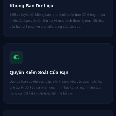
Không Bán Dữ Liệu
789live tuyệt đối không bán, cho thuê hoặc trao đổi thông tin cá
nhân của bạn với bên thứ ba vì mục đích thương mại. Dữ liệu
của bạn chỉ phục vụ cho việc cung cấp dịch vụ.
Quyền Kiểm Soát Của Bạn
Bạn có toàn quyền truy cập, chỉnh sửa, yêu cầu xóa hoặc hạn
chế xử lý dữ liệu cá nhân của mình bất kỳ lúc nào thông qua
trang cài đặt tài khoản hoặc liên hệ hỗ trợ.