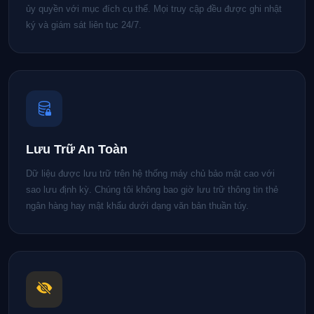
ủy quyền với mục đích cụ thể. Mọi truy cập đều được ghi nhật
ký và giám sát liên tục 24/7.
Lưu Trữ An Toàn
Dữ liệu được lưu trữ trên hệ thống máy chủ bảo mật cao với
sao lưu định kỳ. Chúng tôi không bao giờ lưu trữ thông tin thẻ
ngân hàng hay mật khẩu dưới dạng văn bản thuần túy.