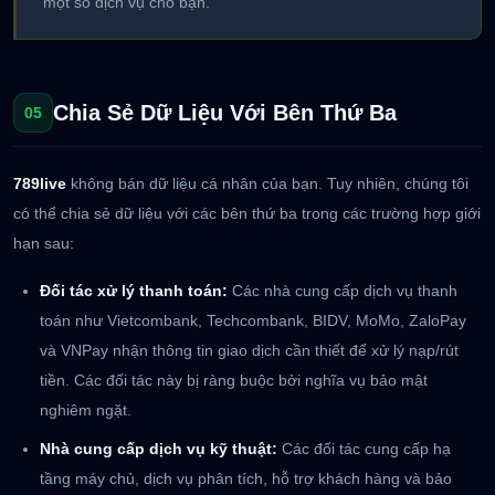
một số dịch vụ cho bạn.
Chia Sẻ Dữ Liệu Với Bên Thứ Ba
05
789live
không bán dữ liệu cá nhân của bạn. Tuy nhiên, chúng tôi
có thể chia sẻ dữ liệu với các bên thứ ba trong các trường hợp giới
hạn sau:
Đối tác xử lý thanh toán:
Các nhà cung cấp dịch vụ thanh
toán như Vietcombank, Techcombank, BIDV, MoMo, ZaloPay
và VNPay nhận thông tin giao dịch cần thiết để xử lý nạp/rút
tiền. Các đối tác này bị ràng buộc bởi nghĩa vụ bảo mật
nghiêm ngặt.
Nhà cung cấp dịch vụ kỹ thuật:
Các đối tác cung cấp hạ
tầng máy chủ, dịch vụ phân tích, hỗ trợ khách hàng và bảo