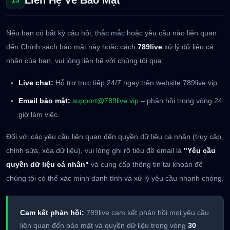
Liên Hệ Về Bảo Mật
13
Nếu bạn có bất kỳ câu hỏi, thắc mắc hoặc yêu cầu nào liên quan
đến Chính sách bảo mật này hoặc cách
789live
xử lý dữ liệu cá
nhân của bạn, vui lòng liên hệ với chúng tôi qua:
Live chat:
Hỗ trợ trực tiếp 24/7 ngay trên website 789live.vip.
Email bảo mật:
support@789live.vip
– phản hồi trong vòng 24
giờ làm việc.
Đối với các yêu cầu liên quan đến quyền dữ liệu cá nhân (truy cập,
chỉnh sửa, xóa dữ liệu), vui lòng ghi rõ tiêu đề email là
"Yêu cầu
quyền dữ liệu cá nhân"
và cung cấp thông tin tài khoản để
chúng tôi có thể xác minh danh tính và xử lý yêu cầu nhanh chóng.
Cam kết phản hồi:
789live cam kết phản hồi mọi yêu cầu
liên quan đến bảo mật và quyền dữ liệu trong vòng
30